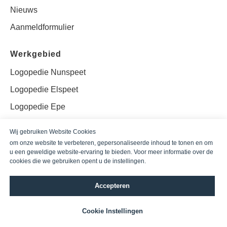
Nieuws
Aanmeldformulier
Werkgebied
Logopedie Nunspeet
Logopedie Elspeet
Logopedie Epe
Logopedie Doornspijk
Wij gebruiken Website Cookies
Logopedie Hulshorst
om onze website te verbeteren, gepersonaliseerde inhoud te tonen en om
u een geweldige website-ervaring te bieden. Voor meer informatie over de
Logopedie Hierde
n
cookies die we gebruiken opent u de instellingen.
Logopedie 't Harde
Accepteren
Logopedie Vaassen
Logopedie Lelystad
Cookie Instellingen